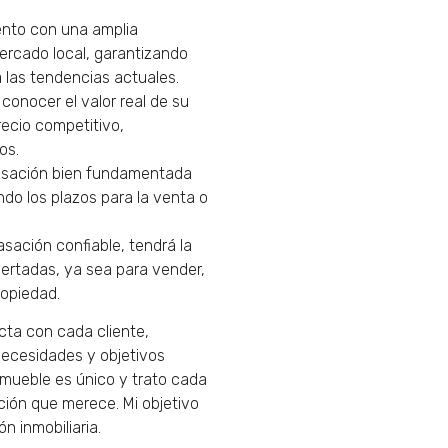
ento con una amplia
ercado local, garantizando
 las tendencias actuales.
l conocer el valor real de su
recio competitivo,
os.
tasación bien fundamentada
ndo los plazos para la venta o
asación confiable, tendrá la
ertadas, ya sea para vender,
ropiedad.
cta con cada cliente,
ecesidades y objetivos
nmueble es único y trato cada
ción que merece. Mi objetivo
n inmobiliaria.